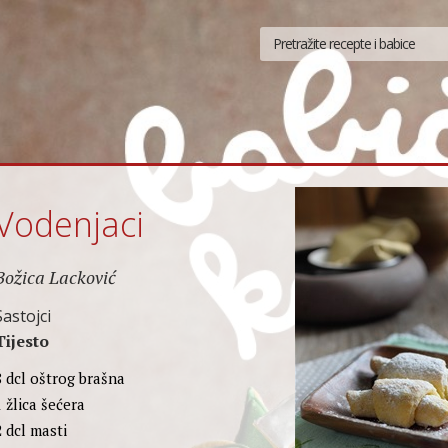
Vodenjaci
Božica Lacković
Sastojci
Tijesto
8 dcl oštrog brašna
1 žlica šećera
2 dcl masti