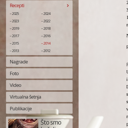
Recepti
2025
2024
2023
2022
2019
2018
2017
2016
2015
2014
2013
2012
Nagrade
Foto
Video
Virtualna šetnja
Publikacije
Što smo