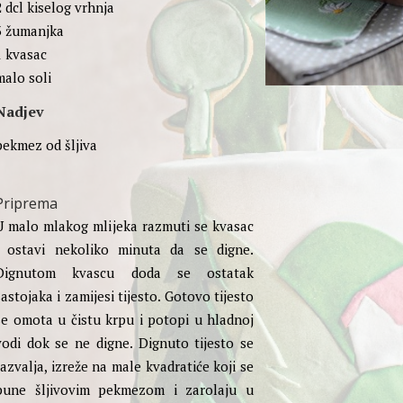
2 dcl kiselog vrhnja
3 žumanjka
1 kvasac
malo soli
Nadjev
pekmez od šljiva
Priprema
U malo mlakog mlijeka razmuti se kvasac
i ostavi nekoliko minuta da se digne.
Dignutom kvascu doda se ostatak
sastojaka i zamijesi tijesto. Gotovo tijesto
se omota u čistu krpu i potopi u hladnoj
vodi dok se ne digne. Dignuto tijesto se
razvalja, izreže na male kvadratiće koji se
pune šljivovim pekmezom i zarolaju u