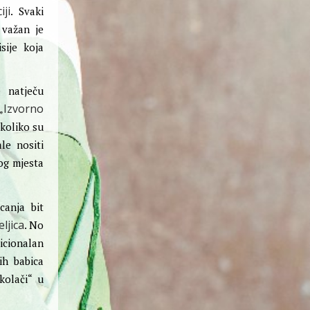
ji
. Svaki
 važan je
sije koja
e natječu
Izvorno
„
 koliko su
le nositi
og mjesta
canja bit
ljica
. No
icionalan
ih babica
kolači“ u