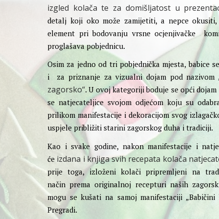
izgled kolača
te za domišljatost u prezentaci
detalj koji oko može zamijetiti, a nepce okusiti,
element pri bodovanju vrsne ocjenjivačke komi
proglašava pobjednicu.
Osim za jedno od tri pobjednička mjesta, babice s
i za priznanje za vizualni dojam pod nazivom 
zagorsko“
. U ovoj kategoriji boduje se opći dojam
se natjecateljice svojom odjećom koju su odabra
prilikom manifestacije i dekoracijom svog izlagačk
uspjele približiti starini zagorskog duha i tradiciji.
Kao i svake godine, nakon manifestacije i natje
izdana i knjiga svih recepata kolača natjecate
će
prije toga, izloženi kolači pripremljeni na trad
način prema originalnoj recepturi naših zagorsk
mogu se kušati na samoj manifestaciji „Babičini 
Pregradi.