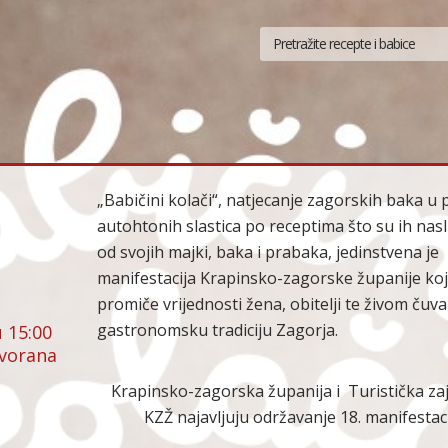
„Babičini kolači“, natjecanje zagorskih baka u 
autohtonih slastica po receptima što su ih nasli
od svojih majki, baka i prabaka, jedinstvena je
manifestacija Krapinsko-zagorske županije k
promiče vrijednosti žena, obitelji te živom čuva
gastronomsku tradiciju Zagorja.
u 15:00
dvorana
Krapinsko-zagorska županija i Turistička za
KZŽ najavljuju održavanje 18. manifestac