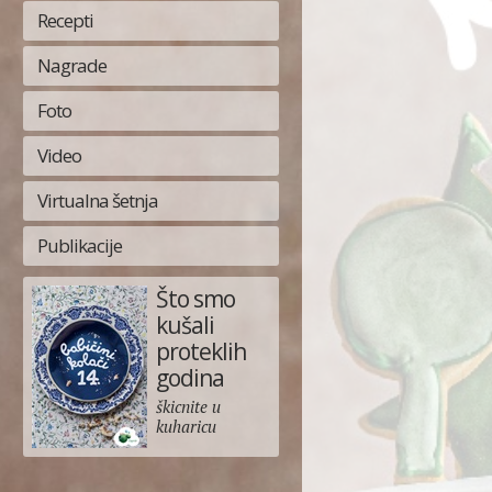
Recepti
Nagrade
Foto
Video
Virtualna šetnja
Publikacije
Što smo
kušali
proteklih
godina
škicnite u
kuharicu