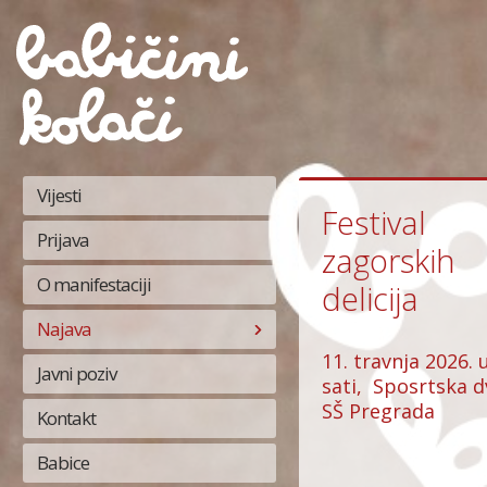
Vijesti
Festival
Prijava
zagorskih
O manifestaciji
delicija
Najava
11. travnja 2026. 
Javni poziv
sati, Sposrtska 
SŠ Pregrada
Kontakt
Babice