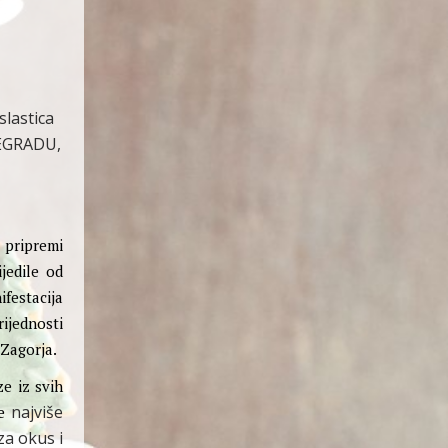
slastica
REGRADU,
 pripremi
jedile od
festacija
ijednosti
 Zagorja.
ze iz svih
najviše
je
za okus i