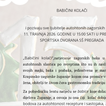
BABIČINI KOLAČI
i pozivaju sve ljubitelje autohtonih zagorskih 
11. TRAVNJA 2026. GODINE U 15:00 SATI U P
SPORTSKA DVORANA SŠ PREGRADA
„Babičini kolači“
,natjecanje zagorskih baka u
autohtonih slastica po receptima što su ih nasli
svojih majki, baka i prabaka, jedinstvena je mani
Krapinsko-zagorske županije kojom ona promiče vr
žena, obitelji te živom čuva gastronomsku tradiciju
babice
Za pobjedničku lentu natječu se
koje dola
dijelova Županije, a osvaja ju ona čiji kolač dobi
bodova za autohtonost recepture i sastojaka, 