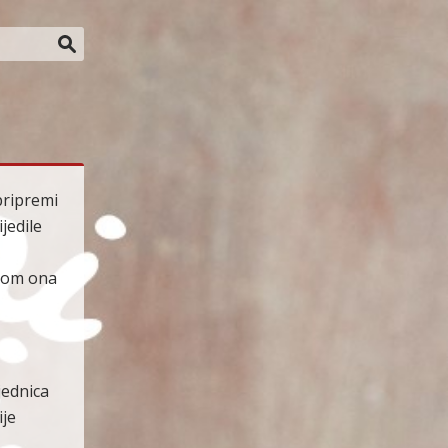
pripremi
jedile
ojom ona
jednica
ije