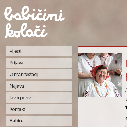
Vijesti
Prijava
O manifestaciji
Najava
Javni poziv
Kontakt
Babice