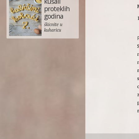
kušali
proteklih
godina
1
škicnite u
kuharicu