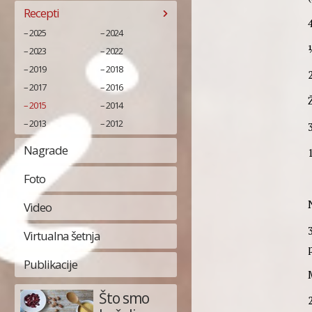
Recepti
4
2025
2024
2023
2022
2019
2018
2017
2016
2015
2014
2013
2012
Nagrade
1
Foto
Video
Virtualna šetnja
Publikacije
Što smo