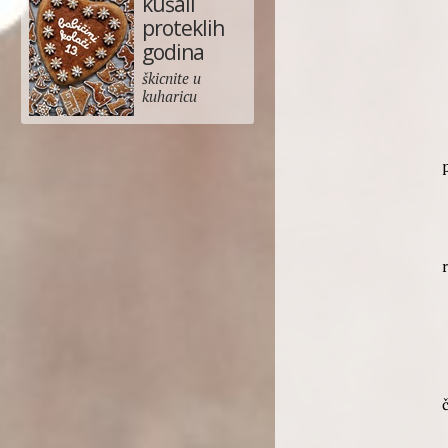
kušali
proteklih
godina
škicnite u
kuharicu