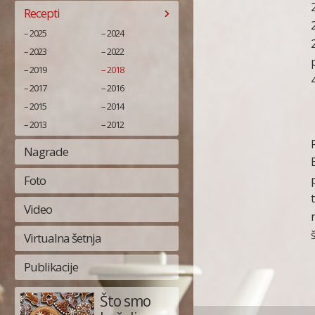
Recepti
2025
2024
2023
2022
2019
2018
2017
2016
2015
2014
2013
2012
Nagrade
Foto
Video
Virtualna šetnja
Publikacije
Što smo