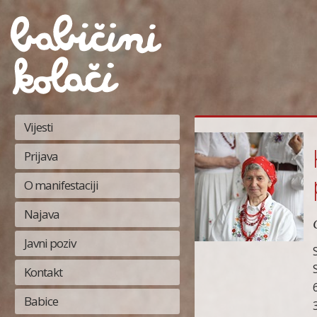
Vijesti
Prijava
O manifestaciji
Najava
Javni poziv
Kontakt
Babice