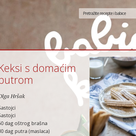
Keksi s domaćim
putrom
Olga Hršak
Sastojci
Sastojci
60 dag oštrog brašna
30 dag putra (maslaca)