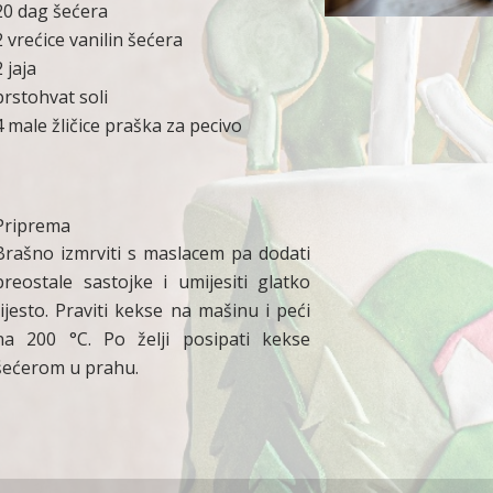
20 dag šećera
2 vrećice vanilin šećera
2 jaja
prstohvat soli
4 male žličice praška za pecivo
Priprema
Brašno izmrviti s maslacem pa dodati
preostale sastojke i umijesiti glatko
tijesto. Praviti kekse na mašinu i peći
na 200
°C
. Po želji posipati kekse
šećerom u prahu.