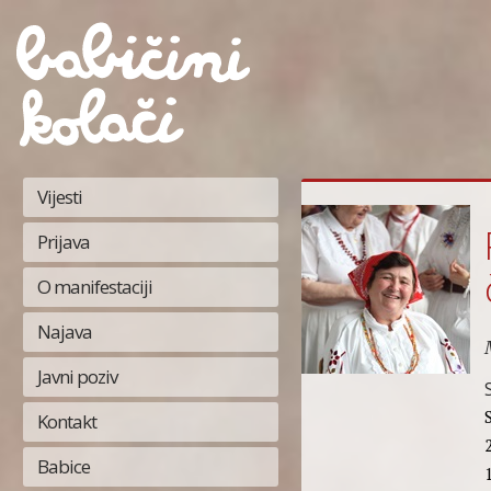
Vijesti
Prijava
O manifestaciji
Najava
Javni poziv
Kontakt
Babice