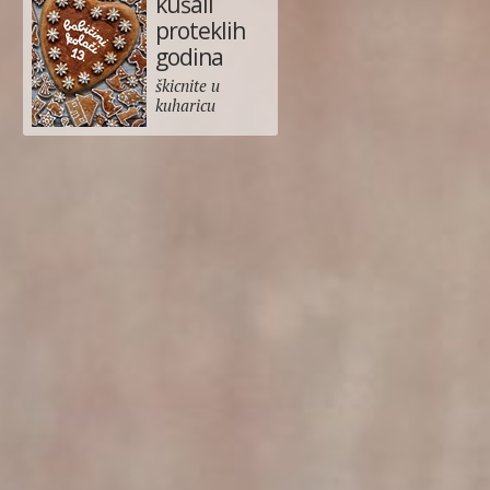
kušali
proteklih
godina
škicnite u
kuharicu