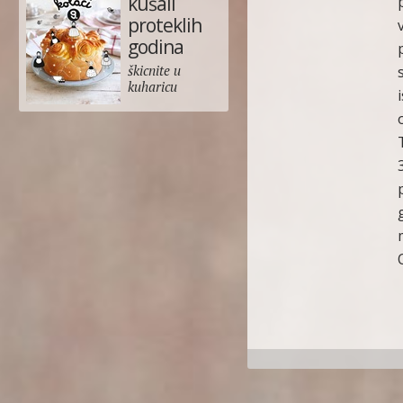
kušali
proteklih
godina
škicnite u
kuharicu