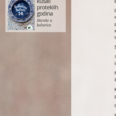
kušali
proteklih
godina
t
škicnite u
kuharicu
ž