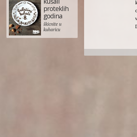
kušali
proteklih
godina
škicnite u
kuharicu