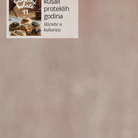
kušali
proteklih
godina
škicnite u
kuharicu