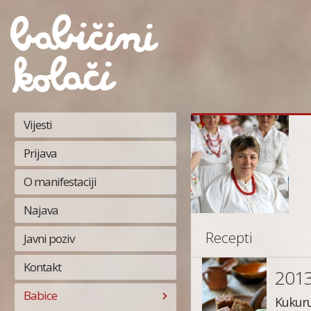
Vijesti
Prijava
O manifestaciji
Najava
Recepti
Javni poziv
Kontakt
201
Babice
Kukur