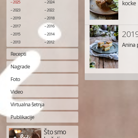
2025
2024
kocke
2023
2022
2019
2018
2017
2016
201
2015
2014
2013
2012
Anina 
Recepti
Nagrade
Foto
Video
Virtualna šetnja
Publikacije
Što smo